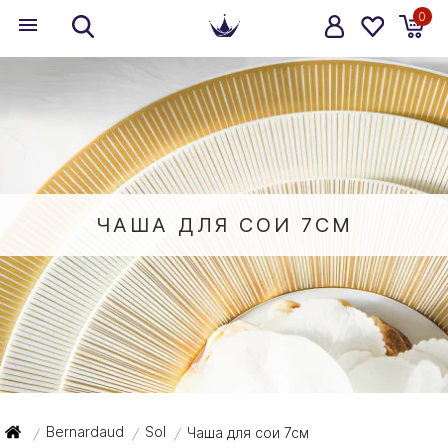
0
ЧАША ДЛЯ СОИ 7СМ
Bernardaud
Sol
Чаша для сои 7см
/
/
/