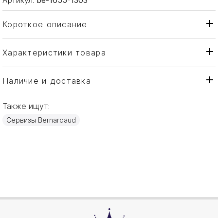
Короткое описание
Характеристики товара
Чаша
Тип товара
Bernardaud
Бренд
Наличие и доставка
Sol
Коллекция
Также ищут:
Франция
Страна производителя
Сервизы Bernardaud
Золото, Фарфор
Материал
7см
Объем / Размер