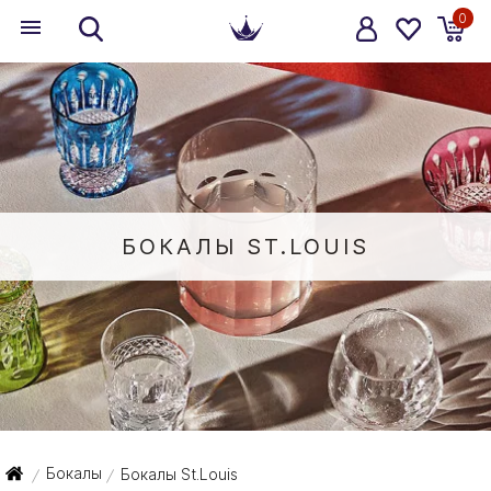
0
БОКАЛЫ ST.LOUIS
Бокалы
Бокалы St.Louis
/
/