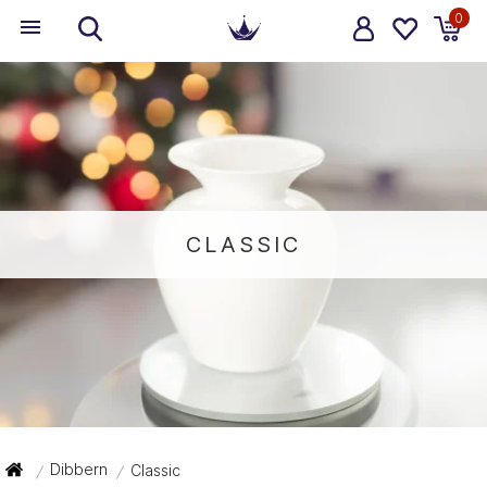
0
CLASSIC
Dibbern
Classic
/
/