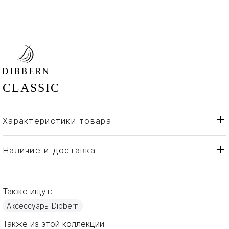
CLASSIC
Характеристики товара
Dibbern
Бренд
Германия
Страна производителя
Наличие и доставка
Изысканный костяной
Материал
фарфор
Также ищут:
Аксессуары Dibbern
Также из этой коллекции: