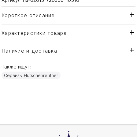
Короткое описание
Характеристики товара
Чаша
Тип товара
Hutschenreuther
Бренд
Наличие и доставка
Medley
Коллекция
Также ищут:
Германия
Страна производителя
Сервизы Hutschenreuther
Фарфор
Материал
16см
Объем / Размер