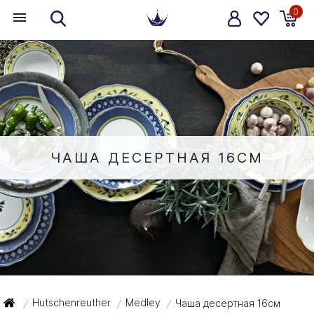
0
ЧАША ДЕСЕРТНАЯ 16СМ
Hutschenreuther
Medley
Чаша десертная 16см
/
/
/