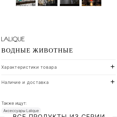
ВОДНЫЕ ЖИВОТНЫЕ
Характеристики товара
Lalique
Бренд
Франция
Страна производителя
Наличие и доставка
Золото, Хрусталь
Материал
Также ищут:
Аксессуары Lalique
ВСЕ ПРОДУКТЫ ИЗ СЕРИИ