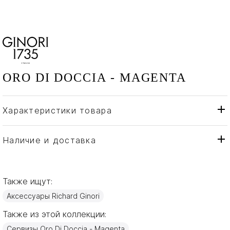
ORO DI DOCCIA - MAGENTA
Характеристики товара
Richard Ginori
Бренд
Италия
Страна производителя
Наличие и доставка
Золото, Фарфор
Материал
Также ищут:
Аксессуары Richard Ginori
Также из этой коллекции:
Сервизы Oro Di Doccia - Magenta