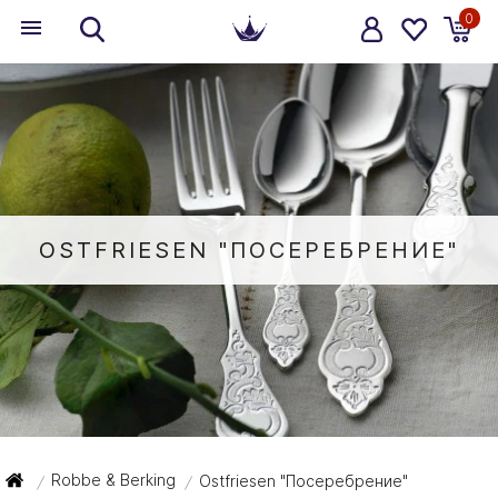
0
OSTFRIESEN "ПОСЕРЕБРЕНИЕ"
Robbe & Berking
Ostfriesen "Посеребрение"
/
/