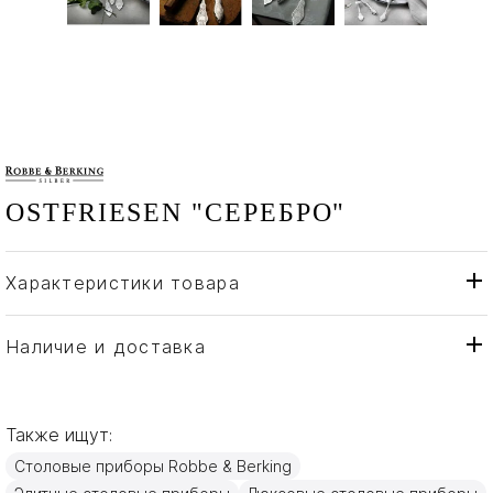
OSTFRIESEN "СЕРЕБРО"
Характеристики товара
Robbe & Berking
Бренд
Германия
Страна производителя
Наличие и доставка
Серебро
Материал
Также ищут:
Столовые приборы Robbe & Berking